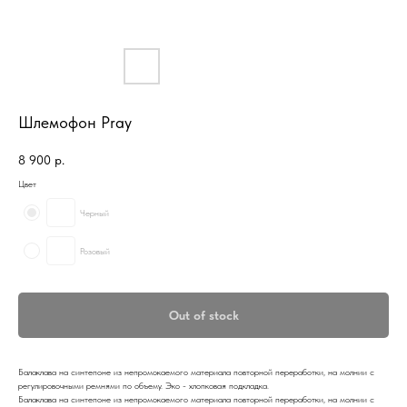
Шлемофон Pray
8 900
р.
Цвет
Черный
Розовый
Out of stock
Балаклава на синтепоне из непромокаемого материала повторной переработки, на молнии с
регулировочными ремнями по объему. Эко - хлопковая подкладка.
Балаклава на синтепоне из непромокаемого материала повторной переработки, на молнии с