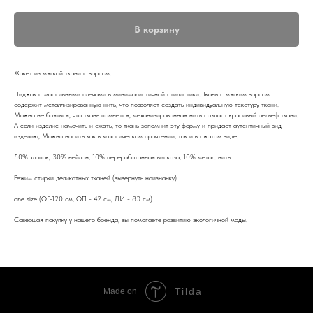
В корзину
Жакет из мягкой ткани с ворсом.
Пиджак с массивными плечами в минималистичной стилистики. Ткань с мягким ворсом
содержит металлизированную нить, что позволяет создать индивидуальную текстуру ткани.
Можно не бояться, что ткань помнется, механизированная нить создаст красивый рельеф ткани.
А если изделие намочить и сжать, то ткань запомнит эту форму и придаст аутентичный вид
изделию, Можно носить как в классическом прочтении, так и в сжатом виде.
50% хлопок, 30% нейлон, 10% переработанная вискоза, 10% метал. нить
Режим стирки деликатных тканей (вывернуть наизнанку)
one size (ОГ-120 см, ОП - 42 см, ДИ - 83 см)
Совершая покупку у нашего бренда, вы помогаете развитию экологичной моды.
Tilda
Made on