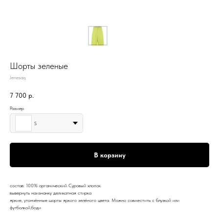
Шорты зеленые
Jenesaq
7 700
р.
Размер
S
В корзину
состав: 100% органический Суровый хлопок
вывернуть наизнанку деликатная стирка
яркие, утончённые шорты яркого зелёного цвета. Можно совместить с блузкой или
футболкой,боди