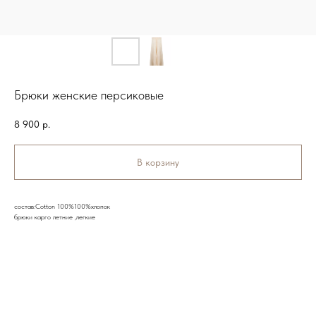
Брюки женские персиковые
8 900
р.
В корзину
состав:Cotton 100%100%хлопок
брюки карго летние ,легкие